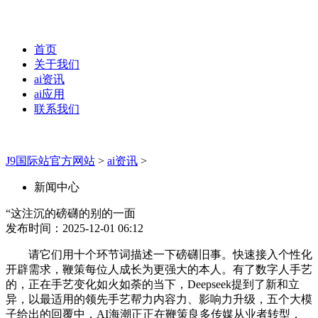
首页
关于我们
ai资讯
ai应用
联系我们
J9国际站官方网站
>
ai资讯
>
新闻中心
“这注沉的磅礴的别的一面
发布时间：2025-12-01 06:12
请它们用十个环节词描述一下磅礴旧事。快速接入个性化
开辟需求，鞭策每位人成长为更强大的本人。有了数字人手艺
的，正在手艺变化如火如荼的当下，Deepseek提到了新和立
异，以最适用的领先手艺帮力内容力、影响力升级，五个大模
子给出的回覆中，AI海潮正正在鞭策良多传媒从业者转型，