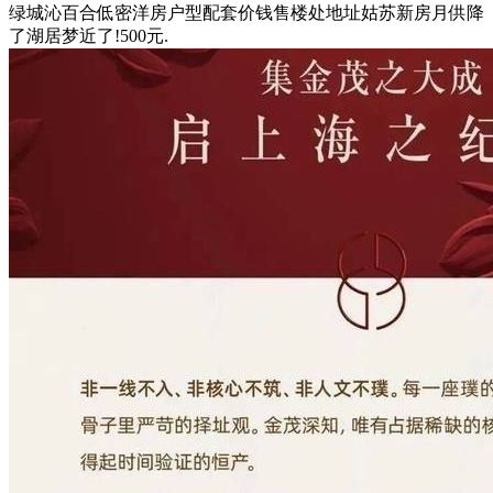
绿城沁百合低密洋房户型配套价钱售楼处地址姑苏新房月供降
了湖居梦近了!500元.